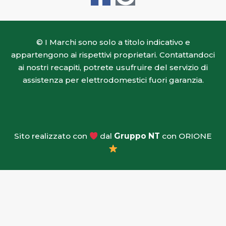
a
o
c
o
© I Marchi sono solo a titolo indicativo e
e
g
appartengono ai rispettivi proprietari. Contattandoci
b
l
ai nostri recapiti, potrete usufruire del servizio di
assistenza per elettrodomestici fuori garanzia.
o
e
o
k
Sito realizzato con
dal
Gruppo NT
con ORIONE
-
f