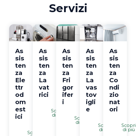
Servizi
As
As
As
As
As
sis
sis
sis
sis
sis
ten
ten
ten
ten
ten
za
za
za
za
za
Ele
La
Fri
La
Co
ttr
vat
gor
vas
ndi
od
rici
ifer
tov
zio
om
i
igli
nat
est
e
ori
Scopri
di più
ici
Scopri
di più
Scopri
Scopri
di più
di più
Scopri