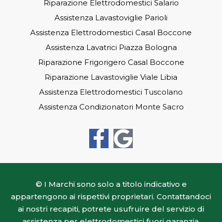
Riparazione Elettrodomestici Salario
Assistenza Lavastoviglie Parioli
Assistenza Elettrodomestici Casal Boccone
Assistenza Lavatrici Piazza Bologna
Riparazione Frigorigero Casal Boccone
Riparazione Lavastoviglie Viale Libia
Assistenza Elettrodomestici Tuscolano
Assistenza Condizionatori Monte Sacro
F
G
a
o
c
o
© I Marchi sono solo a titolo indicativo e
e
g
appartengono ai rispettivi proprietari. Contattandoci
b
l
ai nostri recapiti, potrete usufruire del servizio di
assistenza per elettrodomestici fuori garanzia.