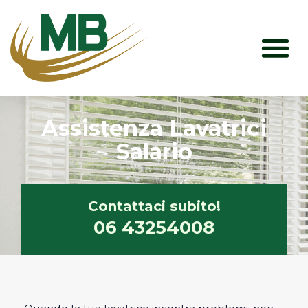
Vai
M
al
contenuto
Assistenza Lavatrici
Salario
Contattaci subito!
06 43254008