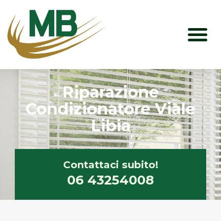
Vai
M
al
contenuto
Riparazione
Condizionatore Viale
Libia
Contattaci subito!
06 43254008