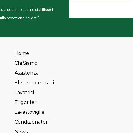
La
essi secondo quanto stabilisce il
tua
a protezione dei dati”.
Email
Home
Chi Siamo
Assistenza
Elettrodomestici
Lavatrici
Frigoriferi
Lavastoviglie
Condizionatori
News