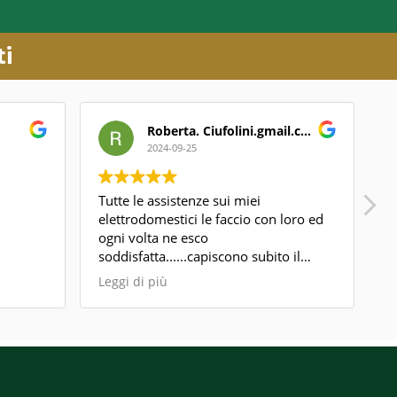
ti
Roberta. Ciufolini.gmail.com Ciufolini
2024-09-25
Tutte le assistenze sui miei
In
elettrodomestici le faccio con loro ed
un
ogni volta ne esco
pr
soddisfatta......capiscono subito il
ri
problema e lo risolvono......cortesia
co
Leggi di più
Leg
professionalità tempestività sono le
caratteristiche che contraddistinguono
i tecnici che sono intervenuti....lo
consiglio vivamente....grazie