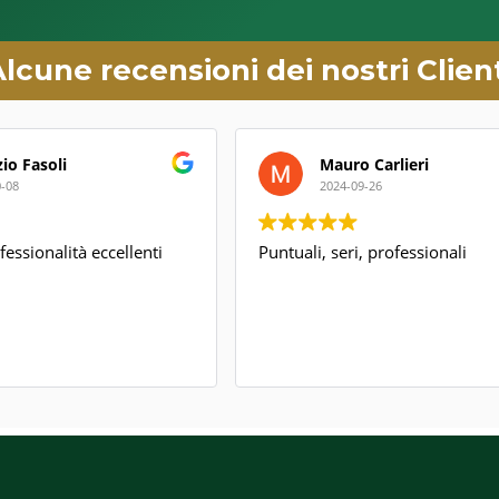
lcune recensioni dei nostri Clien
o Fasoli
Mauro Carlieri
08
2024-09-26
essionalità eccellenti
Puntuali, seri, professionali